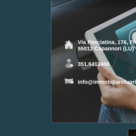
Via Pesciatina, 176, F
55012 Capannori (LU)
351.6412488
info@immobiliarefuorip