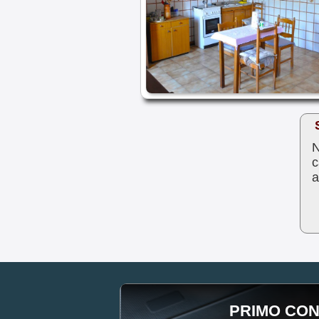
N
c
a
PRIMO CON