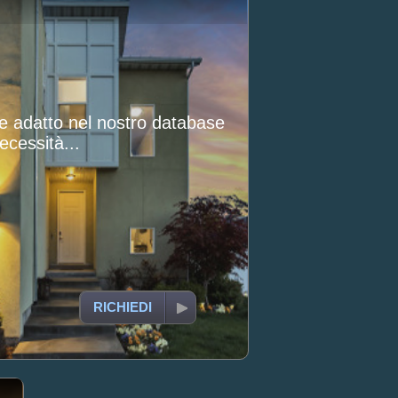
le adatto nel nostro database
ecessità...
RICHIEDI