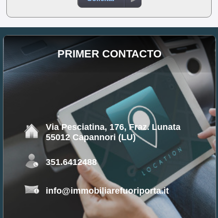
PRIMER CONTACTO
Via Pesciatina, 176, Fraz. Lunata
55012 Capannori (LU)
351.6412488
info@immobiliarefuoriporta.it