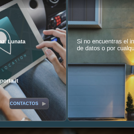
Si no encuentras el 
raz. Lunata
de datos o por cualqu
orta.it
CONTACTOS