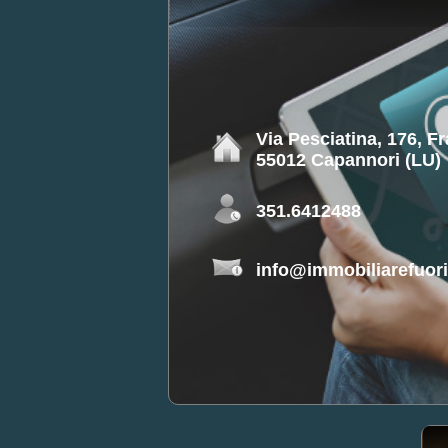
Via Pesciatina, 176, F
55012 Capannori (LU)
351.6412488
info@immobiliarefuorip