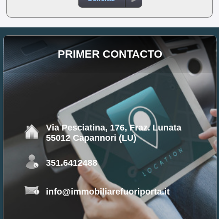
PRIMER CONTACTO
Via Pesciatina, 176, Fraz. Lunata
55012 Capannori (LU)
351.6412488
info@immobiliarefuoriporta.it