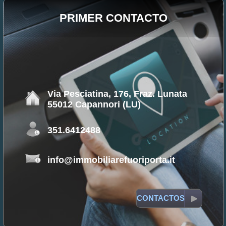
PRIMER CONTACTO
Via Pesciatina, 176, Fraz. Lunata
55012 Capannori (LU)
351.6412488
info@immobiliarefuoriporta.it
CONTACTOS