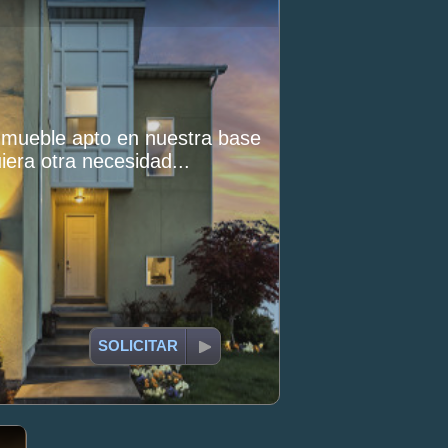
inmueble apto en nuestra base
iera otra necesidad...
SOLICITAR