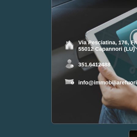
Via Pesciatina, 176, F
55012 Capannori (LU)
351.6412488
info@immobiliarefuorip