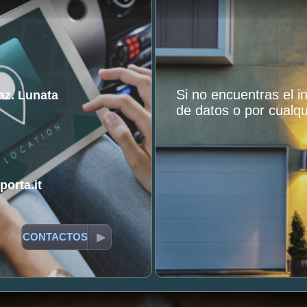
Si no encuentras el 
raz. Lunata
de datos o por cualqu
orta.it
CONTACTOS