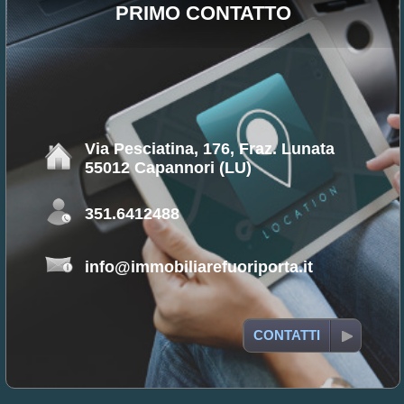
PRIMO CONTATTO
Via Pesciatina, 176, Fraz. Lunata
55012 Capannori (LU)
351.6412488
info@immobiliarefuoriporta.it
CONTATTI